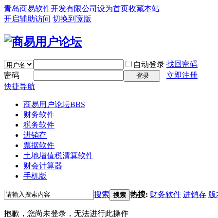
青岛商易软件开发有限公司
设为首页
收藏本站
开启辅助访问
切换到宽版
找回密码
自动登录
密码
立即注册
登录
快捷导航
商易用户论坛
BBS
财务软件
税务软件
进销存
票据软件
土地增值税清算软件
财会计算器
手机版
搜索
热搜:
财务软件
进销存
版
搜索
抱歉，您尚未登录，无法进行此操作