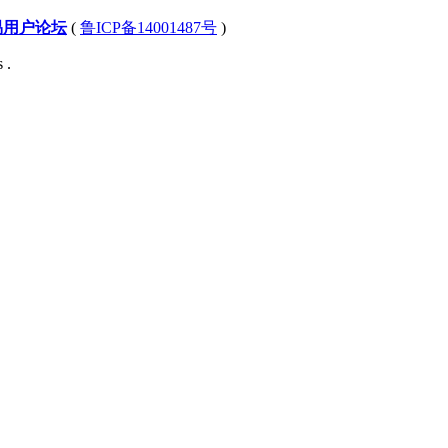
易用户论坛
(
鲁ICP备14001487号
)
 .