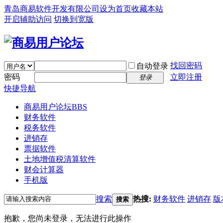
青岛商易软件开发有限公司
设为首页
收藏本站
开启辅助访问
切换到宽版
找回密码
自动登录
密码
立即注册
登录
快捷导航
商易用户论坛
BBS
财务软件
税务软件
进销存
票据软件
土地增值税清算软件
财会计算器
手机版
搜索
热搜:
财务软件
进销存
版
搜索
抱歉，您尚未登录，无法进行此操作