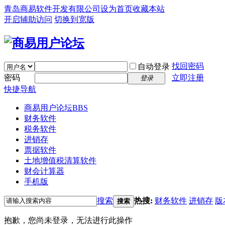
青岛商易软件开发有限公司
设为首页
收藏本站
开启辅助访问
切换到宽版
找回密码
自动登录
密码
立即注册
登录
快捷导航
商易用户论坛
BBS
财务软件
税务软件
进销存
票据软件
土地增值税清算软件
财会计算器
手机版
搜索
热搜:
财务软件
进销存
版
搜索
抱歉，您尚未登录，无法进行此操作