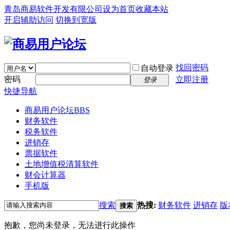
青岛商易软件开发有限公司
设为首页
收藏本站
开启辅助访问
切换到宽版
找回密码
自动登录
密码
立即注册
登录
快捷导航
商易用户论坛
BBS
财务软件
税务软件
进销存
票据软件
土地增值税清算软件
财会计算器
手机版
搜索
热搜:
财务软件
进销存
版
搜索
抱歉，您尚未登录，无法进行此操作