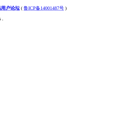
易用户论坛
(
鲁ICP备14001487号
)
 .