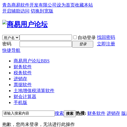
青岛商易软件开发有限公司
设为首页
收藏本站
开启辅助访问
切换到宽版
找回密码
自动登录
密码
立即注册
登录
快捷导航
商易用户论坛
BBS
财务软件
税务软件
进销存
票据软件
土地增值税清算软件
财会计算器
手机版
搜索
热搜:
财务软件
进销存
版
搜索
抱歉，您尚未登录，无法进行此操作