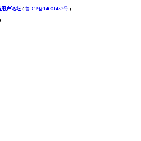
易用户论坛
(
鲁ICP备14001487号
)
 .