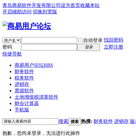
青岛商易软件开发有限公司
设为首页
收藏本站
开启辅助访问
切换到宽版
找回密码
自动登录
密码
立即注册
登录
快捷导航
商易用户论坛
BBS
财务软件
税务软件
进销存
票据软件
土地增值税清算软件
财会计算器
手机版
搜索
热搜:
财务软件
进销存
版
搜索
抱歉，您尚未登录，无法进行此操作