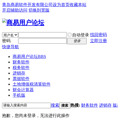
青岛商易软件开发有限公司
设为首页
收藏本站
开启辅助访问
切换到宽版
找回密码
自动登录
密码
立即注册
登录
快捷导航
商易用户论坛
BBS
财务软件
税务软件
进销存
票据软件
土地增值税清算软件
财会计算器
手机版
搜索
热搜:
财务软件
进销存
版
搜索
抱歉，您尚未登录，无法进行此操作