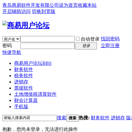
青岛商易软件开发有限公司
设为首页
收藏本站
开启辅助访问
切换到宽版
找回密码
自动登录
密码
立即注册
登录
快捷导航
商易用户论坛
BBS
财务软件
税务软件
进销存
票据软件
土地增值税清算软件
财会计算器
手机版
搜索
热搜:
财务软件
进销存
版
搜索
抱歉，您尚未登录，无法进行此操作