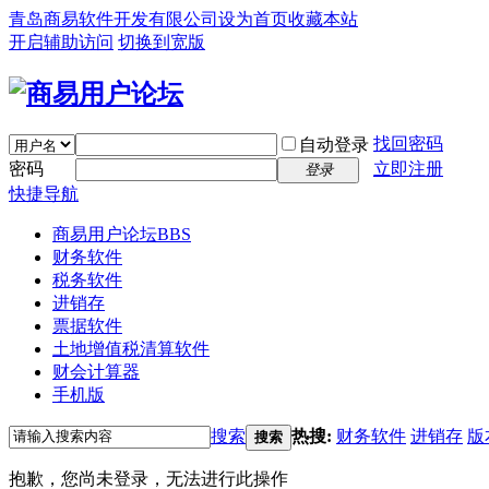
青岛商易软件开发有限公司
设为首页
收藏本站
开启辅助访问
切换到宽版
找回密码
自动登录
密码
立即注册
登录
快捷导航
商易用户论坛
BBS
财务软件
税务软件
进销存
票据软件
土地增值税清算软件
财会计算器
手机版
搜索
热搜:
财务软件
进销存
版
搜索
抱歉，您尚未登录，无法进行此操作