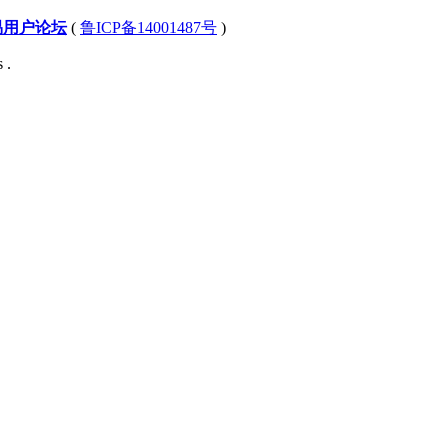
易用户论坛
(
鲁ICP备14001487号
)
 .