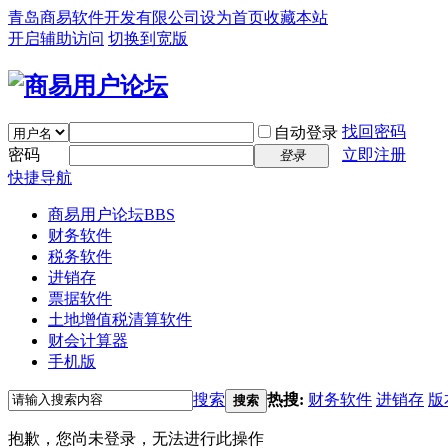
青岛商易软件开发有限公司
设为首页
收藏本站
开启辅助访问
切换到宽版
找回密码
自动登录
密码
立即注册
登录
快捷导航
商易用户论坛
BBS
财务软件
税务软件
进销存
票据软件
土地增值税清算软件
财会计算器
手机版
搜索
热搜:
财务软件
进销存
版
搜索
抱歉，您尚未登录，无法进行此操作