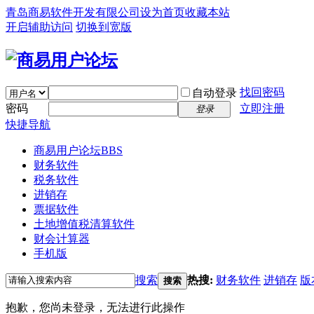
青岛商易软件开发有限公司
设为首页
收藏本站
开启辅助访问
切换到宽版
找回密码
自动登录
密码
立即注册
登录
快捷导航
商易用户论坛
BBS
财务软件
税务软件
进销存
票据软件
土地增值税清算软件
财会计算器
手机版
搜索
热搜:
财务软件
进销存
版
搜索
抱歉，您尚未登录，无法进行此操作