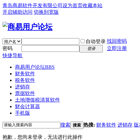
青岛商易软件开发有限公司
设为首页
收藏本站
开启辅助访问
切换到宽版
找回密码
自动登录
密码
立即注册
登录
快捷导航
商易用户论坛
BBS
财务软件
税务软件
进销存
票据软件
土地增值税清算软件
财会计算器
手机版
搜索
热搜:
财务软件
进销存
版
搜索
抱歉，您尚未登录，无法进行此操作