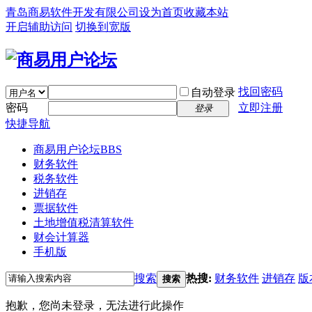
青岛商易软件开发有限公司
设为首页
收藏本站
开启辅助访问
切换到宽版
找回密码
自动登录
密码
立即注册
登录
快捷导航
商易用户论坛
BBS
财务软件
税务软件
进销存
票据软件
土地增值税清算软件
财会计算器
手机版
搜索
热搜:
财务软件
进销存
版
搜索
抱歉，您尚未登录，无法进行此操作