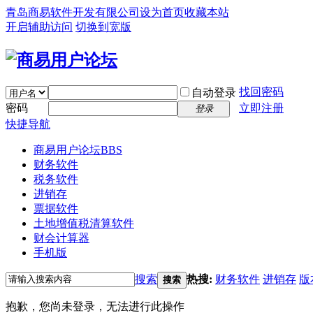
青岛商易软件开发有限公司
设为首页
收藏本站
开启辅助访问
切换到宽版
找回密码
自动登录
密码
立即注册
登录
快捷导航
商易用户论坛
BBS
财务软件
税务软件
进销存
票据软件
土地增值税清算软件
财会计算器
手机版
搜索
热搜:
财务软件
进销存
版
搜索
抱歉，您尚未登录，无法进行此操作