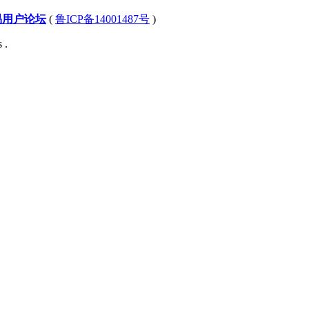
易用户论坛
(
鲁ICP备14001487号
)
 .