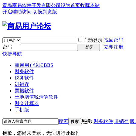
青岛商易软件开发有限公司
设为首页
收藏本站
开启辅助访问
切换到宽版
找回密码
自动登录
密码
立即注册
登录
快捷导航
商易用户论坛
BBS
财务软件
税务软件
进销存
票据软件
土地增值税清算软件
财会计算器
手机版
搜索
热搜:
财务软件
进销存
版
搜索
抱歉，您尚未登录，无法进行此操作