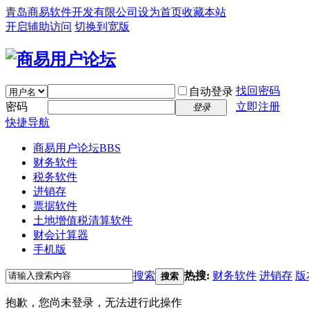
青岛商易软件开发有限公司
设为首页
收藏本站
开启辅助访问
切换到宽版
找回密码
自动登录
密码
立即注册
登录
快捷导航
商易用户论坛
BBS
财务软件
税务软件
进销存
票据软件
土地增值税清算软件
财会计算器
手机版
搜索
热搜:
财务软件
进销存
版
搜索
抱歉，您尚未登录，无法进行此操作