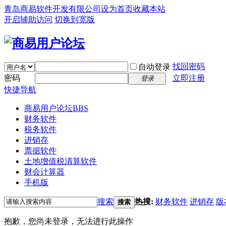
青岛商易软件开发有限公司
设为首页
收藏本站
开启辅助访问
切换到宽版
找回密码
自动登录
密码
立即注册
登录
快捷导航
商易用户论坛
BBS
财务软件
税务软件
进销存
票据软件
土地增值税清算软件
财会计算器
手机版
搜索
热搜:
财务软件
进销存
版
搜索
抱歉，您尚未登录，无法进行此操作