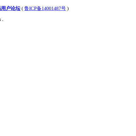
易用户论坛
(
鲁ICP备14001487号
)
 .