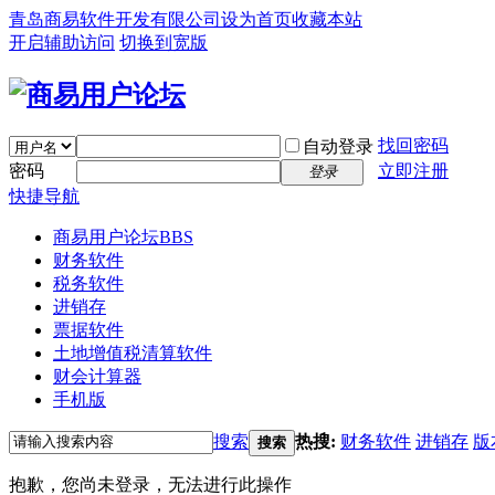
青岛商易软件开发有限公司
设为首页
收藏本站
开启辅助访问
切换到宽版
找回密码
自动登录
密码
立即注册
登录
快捷导航
商易用户论坛
BBS
财务软件
税务软件
进销存
票据软件
土地增值税清算软件
财会计算器
手机版
搜索
热搜:
财务软件
进销存
版
搜索
抱歉，您尚未登录，无法进行此操作