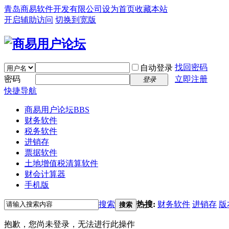
青岛商易软件开发有限公司
设为首页
收藏本站
开启辅助访问
切换到宽版
找回密码
自动登录
密码
立即注册
登录
快捷导航
商易用户论坛
BBS
财务软件
税务软件
进销存
票据软件
土地增值税清算软件
财会计算器
手机版
搜索
热搜:
财务软件
进销存
版
搜索
抱歉，您尚未登录，无法进行此操作