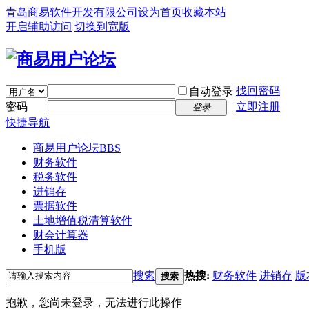
青岛商易软件开发有限公司
设为首页
收藏本站
开启辅助访问
切换到宽版
找回密码
自动登录
密码
立即注册
登录
快捷导航
商易用户论坛
BBS
财务软件
税务软件
进销存
票据软件
土地增值税清算软件
财会计算器
手机版
搜索
热搜:
财务软件
进销存
版
搜索
抱歉，您尚未登录，无法进行此操作