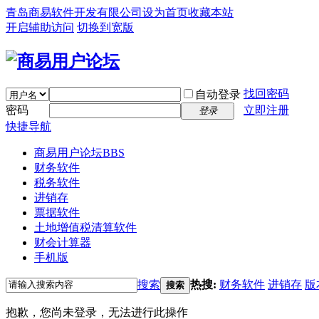
青岛商易软件开发有限公司
设为首页
收藏本站
开启辅助访问
切换到宽版
找回密码
自动登录
密码
立即注册
登录
快捷导航
商易用户论坛
BBS
财务软件
税务软件
进销存
票据软件
土地增值税清算软件
财会计算器
手机版
搜索
热搜:
财务软件
进销存
版
搜索
抱歉，您尚未登录，无法进行此操作