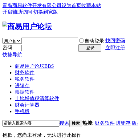
青岛商易软件开发有限公司
设为首页
收藏本站
开启辅助访问
切换到宽版
找回密码
自动登录
密码
立即注册
登录
快捷导航
商易用户论坛
BBS
财务软件
税务软件
进销存
票据软件
土地增值税清算软件
财会计算器
手机版
搜索
热搜:
财务软件
进销存
版
搜索
抱歉，您尚未登录，无法进行此操作