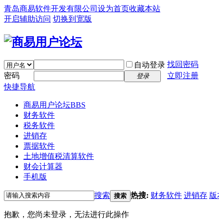
青岛商易软件开发有限公司
设为首页
收藏本站
开启辅助访问
切换到宽版
找回密码
自动登录
密码
立即注册
登录
快捷导航
商易用户论坛
BBS
财务软件
税务软件
进销存
票据软件
土地增值税清算软件
财会计算器
手机版
搜索
热搜:
财务软件
进销存
版
搜索
抱歉，您尚未登录，无法进行此操作