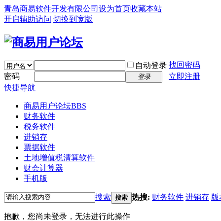
青岛商易软件开发有限公司
设为首页
收藏本站
开启辅助访问
切换到宽版
找回密码
自动登录
密码
立即注册
登录
快捷导航
商易用户论坛
BBS
财务软件
税务软件
进销存
票据软件
土地增值税清算软件
财会计算器
手机版
搜索
热搜:
财务软件
进销存
版
搜索
抱歉，您尚未登录，无法进行此操作