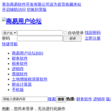
青岛商易软件开发有限公司
设为首页
收藏本站
开启辅助访问
切换到宽版
找回密码
自动登录
密码
立即注册
登录
快捷导航
商易用户论坛
BBS
财务软件
税务软件
进销存
票据软件
土地增值税清算软件
财会计算器
手机版
搜索
热搜:
财务软件
进销存
版
搜索
抱歉，您尚未登录，无法进行此操作