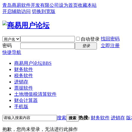
青岛商易软件开发有限公司
设为首页
收藏本站
开启辅助访问
切换到宽版
找回密码
自动登录
密码
立即注册
登录
快捷导航
商易用户论坛
BBS
财务软件
税务软件
进销存
票据软件
土地增值税清算软件
财会计算器
手机版
搜索
热搜:
财务软件
进销存
版
搜索
抱歉，您尚未登录，无法进行此操作