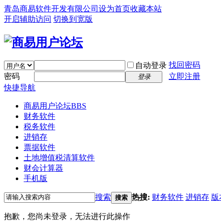
青岛商易软件开发有限公司
设为首页
收藏本站
开启辅助访问
切换到宽版
找回密码
自动登录
密码
立即注册
登录
快捷导航
商易用户论坛
BBS
财务软件
税务软件
进销存
票据软件
土地增值税清算软件
财会计算器
手机版
搜索
热搜:
财务软件
进销存
版
搜索
抱歉，您尚未登录，无法进行此操作