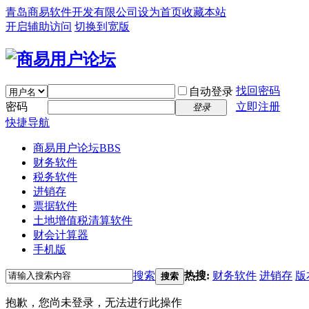
青岛商易软件开发有限公司
设为首页
收藏本站
开启辅助访问
切换到宽版
找回密码
自动登录
密码
立即注册
登录
快捷导航
商易用户论坛
BBS
财务软件
税务软件
进销存
票据软件
土地增值税清算软件
财会计算器
手机版
搜索
热搜:
财务软件
进销存
版
搜索
抱歉，您尚未登录，无法进行此操作