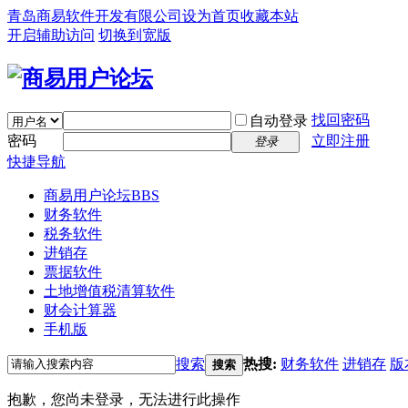
青岛商易软件开发有限公司
设为首页
收藏本站
开启辅助访问
切换到宽版
找回密码
自动登录
密码
立即注册
登录
快捷导航
商易用户论坛
BBS
财务软件
税务软件
进销存
票据软件
土地增值税清算软件
财会计算器
手机版
搜索
热搜:
财务软件
进销存
版
搜索
抱歉，您尚未登录，无法进行此操作