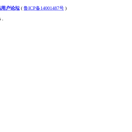
易用户论坛
(
鲁ICP备14001487号
)
 .