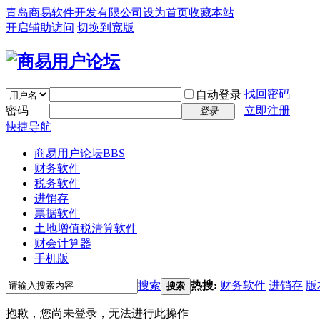
青岛商易软件开发有限公司
设为首页
收藏本站
开启辅助访问
切换到宽版
找回密码
自动登录
密码
立即注册
登录
快捷导航
商易用户论坛
BBS
财务软件
税务软件
进销存
票据软件
土地增值税清算软件
财会计算器
手机版
搜索
热搜:
财务软件
进销存
版
搜索
抱歉，您尚未登录，无法进行此操作