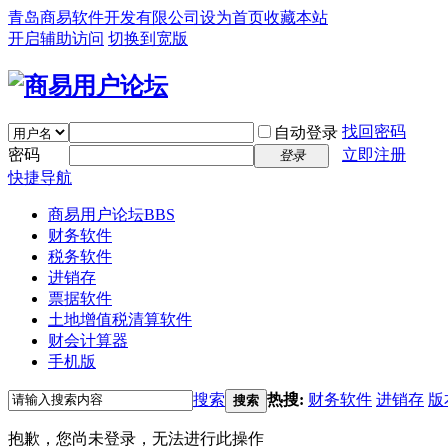
青岛商易软件开发有限公司
设为首页
收藏本站
开启辅助访问
切换到宽版
找回密码
自动登录
密码
立即注册
登录
快捷导航
商易用户论坛
BBS
财务软件
税务软件
进销存
票据软件
土地增值税清算软件
财会计算器
手机版
搜索
热搜:
财务软件
进销存
版
搜索
抱歉，您尚未登录，无法进行此操作