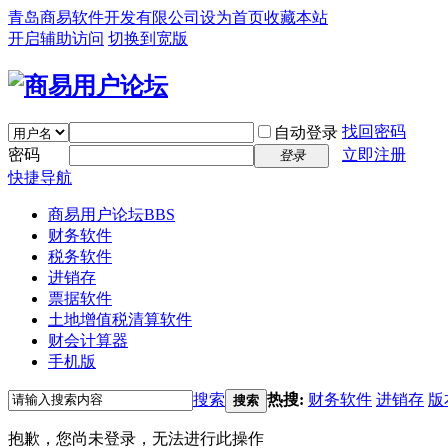
青岛商易软件开发有限公司
设为首页
收藏本站
开启辅助访问
切换到宽版
找回密码
自动登录
密码
立即注册
登录
快捷导航
商易用户论坛
BBS
财务软件
税务软件
进销存
票据软件
土地增值税清算软件
财会计算器
手机版
搜索
热搜:
财务软件
进销存
版
搜索
抱歉，您尚未登录，无法进行此操作