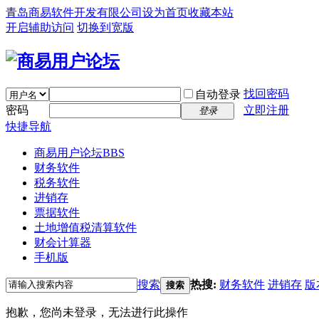
青岛商易软件开发有限公司
设为首页
收藏本站
开启辅助访问
切换到宽版
找回密码
自动登录
密码
立即注册
登录
快捷导航
商易用户论坛
BBS
财务软件
税务软件
进销存
票据软件
土地增值税清算软件
财会计算器
手机版
搜索
热搜:
财务软件
进销存
版
搜索
抱歉，您尚未登录，无法进行此操作