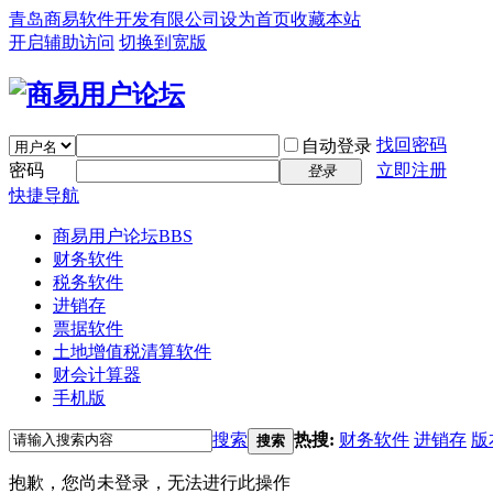
青岛商易软件开发有限公司
设为首页
收藏本站
开启辅助访问
切换到宽版
找回密码
自动登录
密码
立即注册
登录
快捷导航
商易用户论坛
BBS
财务软件
税务软件
进销存
票据软件
土地增值税清算软件
财会计算器
手机版
搜索
热搜:
财务软件
进销存
版
搜索
抱歉，您尚未登录，无法进行此操作