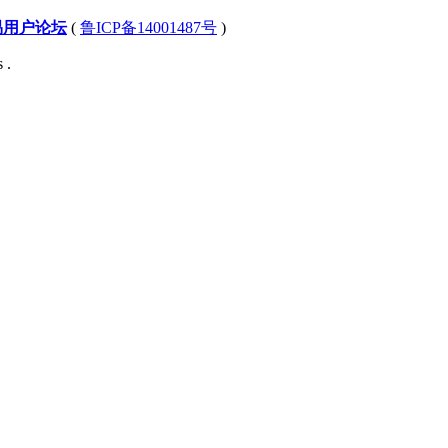
易用户论坛
(
鲁ICP备14001487号
)
 .