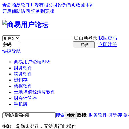
青岛商易软件开发有限公司
设为首页
收藏本站
开启辅助访问
切换到宽版
找回密码
自动登录
密码
立即注册
登录
快捷导航
商易用户论坛
BBS
财务软件
税务软件
进销存
票据软件
土地增值税清算软件
财会计算器
手机版
搜索
热搜:
财务软件
进销存
版
搜索
抱歉，您尚未登录，无法进行此操作