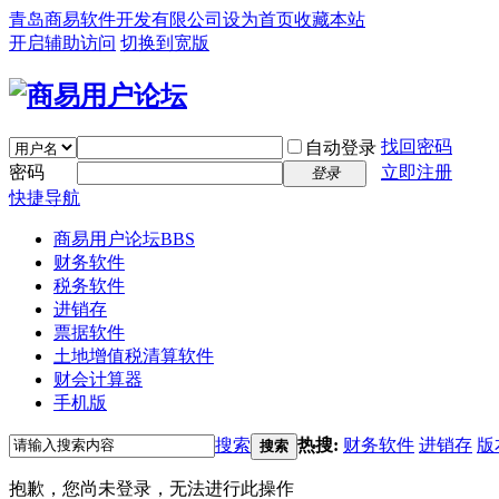
青岛商易软件开发有限公司
设为首页
收藏本站
开启辅助访问
切换到宽版
找回密码
自动登录
密码
立即注册
登录
快捷导航
商易用户论坛
BBS
财务软件
税务软件
进销存
票据软件
土地增值税清算软件
财会计算器
手机版
搜索
热搜:
财务软件
进销存
版
搜索
抱歉，您尚未登录，无法进行此操作