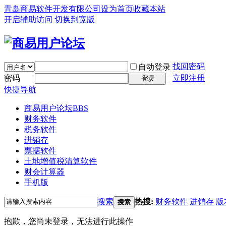
青岛商易软件开发有限公司
设为首页
收藏本站
开启辅助访问
切换到宽版
找回密码
自动登录
密码
立即注册
登录
快捷导航
商易用户论坛
BBS
财务软件
税务软件
进销存
票据软件
土地增值税清算软件
财会计算器
手机版
搜索
热搜:
财务软件
进销存
版
搜索
抱歉，您尚未登录，无法进行此操作