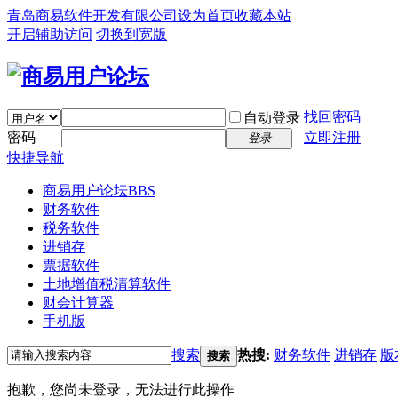
青岛商易软件开发有限公司
设为首页
收藏本站
开启辅助访问
切换到宽版
找回密码
自动登录
密码
立即注册
登录
快捷导航
商易用户论坛
BBS
财务软件
税务软件
进销存
票据软件
土地增值税清算软件
财会计算器
手机版
搜索
热搜:
财务软件
进销存
版
搜索
抱歉，您尚未登录，无法进行此操作