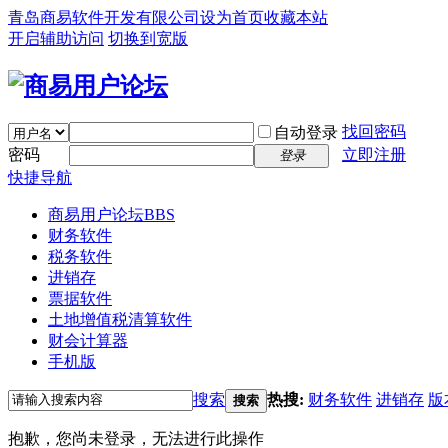
青岛商易软件开发有限公司
设为首页
收藏本站
开启辅助访问
切换到宽版
找回密码
自动登录
密码
立即注册
登录
快捷导航
商易用户论坛
BBS
财务软件
税务软件
进销存
票据软件
土地增值税清算软件
财会计算器
手机版
搜索
热搜:
财务软件
进销存
版
搜索
抱歉，您尚未登录，无法进行此操作