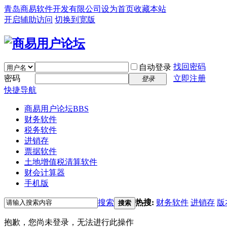
青岛商易软件开发有限公司
设为首页
收藏本站
开启辅助访问
切换到宽版
找回密码
自动登录
密码
立即注册
登录
快捷导航
商易用户论坛
BBS
财务软件
税务软件
进销存
票据软件
土地增值税清算软件
财会计算器
手机版
搜索
热搜:
财务软件
进销存
版
搜索
抱歉，您尚未登录，无法进行此操作