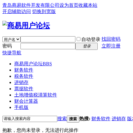
青岛商易软件开发有限公司
设为首页
收藏本站
开启辅助访问
切换到宽版
找回密码
自动登录
密码
立即注册
登录
快捷导航
商易用户论坛
BBS
财务软件
税务软件
进销存
票据软件
土地增值税清算软件
财会计算器
手机版
搜索
热搜:
财务软件
进销存
版
搜索
抱歉，您尚未登录，无法进行此操作