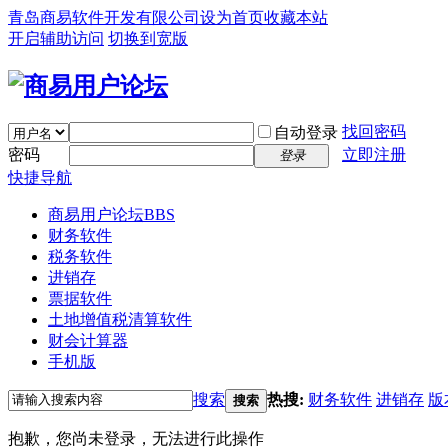
青岛商易软件开发有限公司
设为首页
收藏本站
开启辅助访问
切换到宽版
找回密码
自动登录
密码
立即注册
登录
快捷导航
商易用户论坛
BBS
财务软件
税务软件
进销存
票据软件
土地增值税清算软件
财会计算器
手机版
搜索
热搜:
财务软件
进销存
版
搜索
抱歉，您尚未登录，无法进行此操作