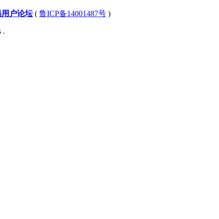
易用户论坛
(
鲁ICP备14001487号
)
 .