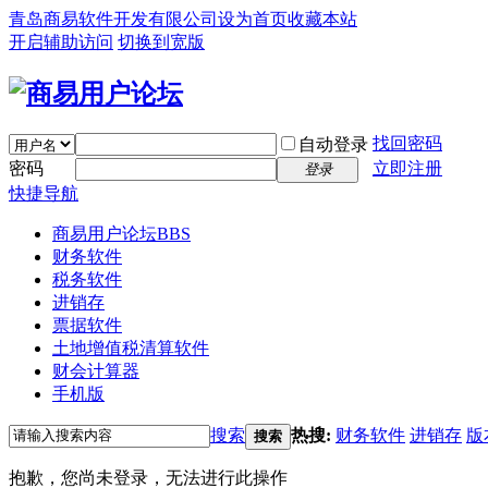
青岛商易软件开发有限公司
设为首页
收藏本站
开启辅助访问
切换到宽版
找回密码
自动登录
密码
立即注册
登录
快捷导航
商易用户论坛
BBS
财务软件
税务软件
进销存
票据软件
土地增值税清算软件
财会计算器
手机版
搜索
热搜:
财务软件
进销存
版
搜索
抱歉，您尚未登录，无法进行此操作