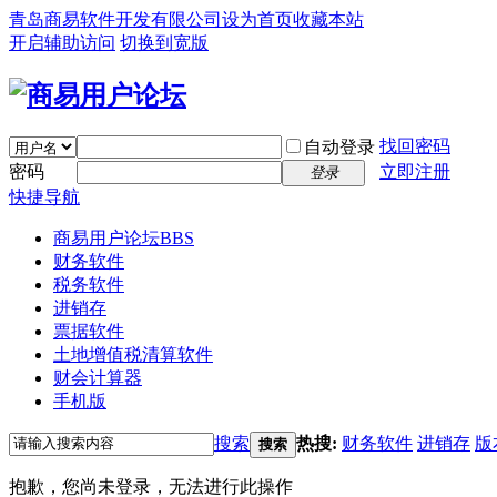
青岛商易软件开发有限公司
设为首页
收藏本站
开启辅助访问
切换到宽版
找回密码
自动登录
密码
立即注册
登录
快捷导航
商易用户论坛
BBS
财务软件
税务软件
进销存
票据软件
土地增值税清算软件
财会计算器
手机版
搜索
热搜:
财务软件
进销存
版
搜索
抱歉，您尚未登录，无法进行此操作