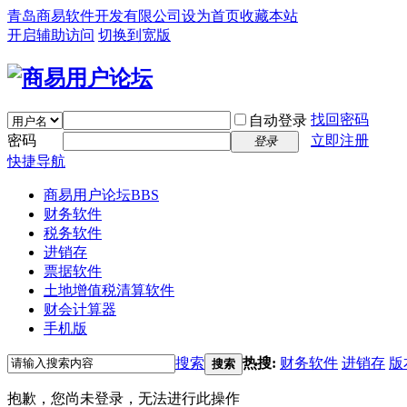
青岛商易软件开发有限公司
设为首页
收藏本站
开启辅助访问
切换到宽版
找回密码
自动登录
密码
立即注册
登录
快捷导航
商易用户论坛
BBS
财务软件
税务软件
进销存
票据软件
土地增值税清算软件
财会计算器
手机版
搜索
热搜:
财务软件
进销存
版
搜索
抱歉，您尚未登录，无法进行此操作