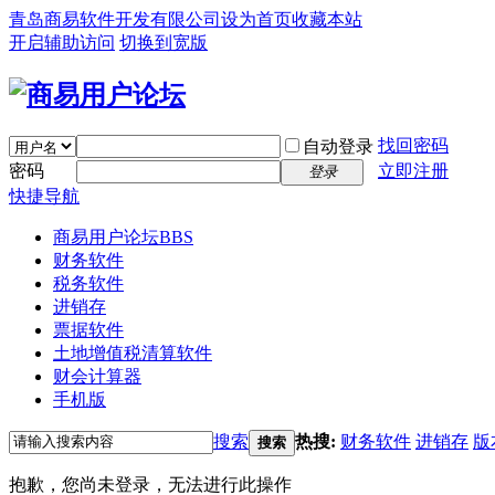
青岛商易软件开发有限公司
设为首页
收藏本站
开启辅助访问
切换到宽版
找回密码
自动登录
密码
立即注册
登录
快捷导航
商易用户论坛
BBS
财务软件
税务软件
进销存
票据软件
土地增值税清算软件
财会计算器
手机版
搜索
热搜:
财务软件
进销存
版
搜索
抱歉，您尚未登录，无法进行此操作