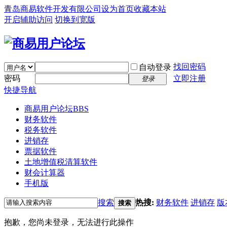
青岛商易软件开发有限公司
设为首页
收藏本站
开启辅助访问
切换到宽版
找回密码
自动登录
密码
立即注册
登录
快捷导航
商易用户论坛
BBS
财务软件
税务软件
进销存
票据软件
土地增值税清算软件
财会计算器
手机版
搜索
热搜:
财务软件
进销存
版
搜索
抱歉，您尚未登录，无法进行此操作