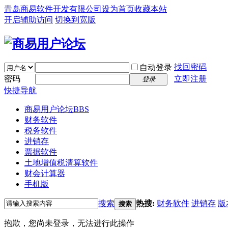
青岛商易软件开发有限公司
设为首页
收藏本站
开启辅助访问
切换到宽版
找回密码
自动登录
密码
立即注册
登录
快捷导航
商易用户论坛
BBS
财务软件
税务软件
进销存
票据软件
土地增值税清算软件
财会计算器
手机版
搜索
热搜:
财务软件
进销存
版
搜索
抱歉，您尚未登录，无法进行此操作