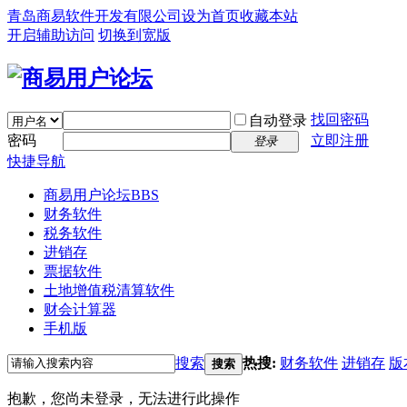
青岛商易软件开发有限公司
设为首页
收藏本站
开启辅助访问
切换到宽版
找回密码
自动登录
密码
立即注册
登录
快捷导航
商易用户论坛
BBS
财务软件
税务软件
进销存
票据软件
土地增值税清算软件
财会计算器
手机版
搜索
热搜:
财务软件
进销存
版
搜索
抱歉，您尚未登录，无法进行此操作