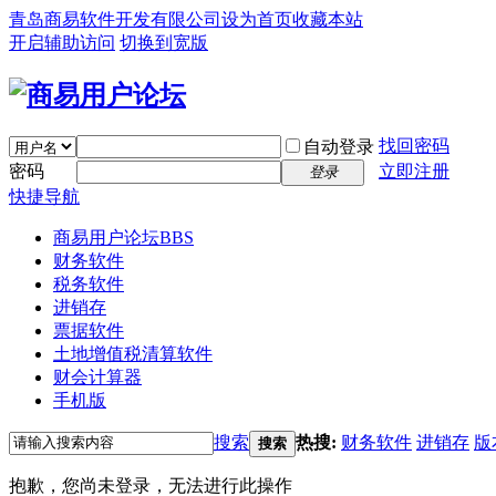
青岛商易软件开发有限公司
设为首页
收藏本站
开启辅助访问
切换到宽版
找回密码
自动登录
密码
立即注册
登录
快捷导航
商易用户论坛
BBS
财务软件
税务软件
进销存
票据软件
土地增值税清算软件
财会计算器
手机版
搜索
热搜:
财务软件
进销存
版
搜索
抱歉，您尚未登录，无法进行此操作